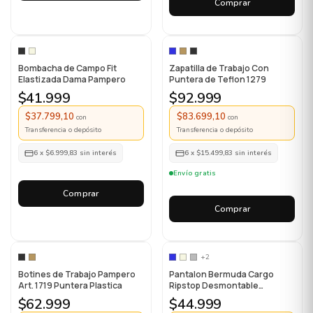
Comprar
Bombacha de Campo Fit
Zapatilla de Trabajo Con
Elastizada Dama Pampero
Puntera de Teflon 1279
$41.999
$92.999
$37.799,10
$83.699,10
con
con
Transferencia o depósito
Transferencia o depósito
6
x
$6.999,83
sin interés
6
x
$15.499,83
sin interés
Envío gratis
Comprar
Comprar
+2
Botines de Trabajo Pampero
Pantalon Bermuda Cargo
Art. 1719 Puntera Plastica
Ripstop Desmontable
Trekking
$62.999
$44.999