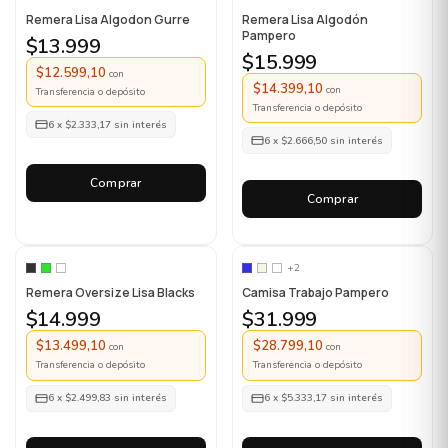
Remera Lisa Algodon Gurre
Remera Lisa Algodón
Pampero
$13.999
$15.999
$12.599,10
con
$14.399,10
con
Transferencia o depósito
Transferencia o depósito
6
x
$2.333,17
sin interés
6
x
$2.666,50
sin interés
Comprar
Comprar
+2
Remera Oversize Lisa Blacks
Camisa Trabajo Pampero
$14.999
$31.999
$13.499,10
$28.799,10
con
con
Transferencia o depósito
Transferencia o depósito
6
x
$2.499,83
sin interés
6
x
$5.333,17
sin interés