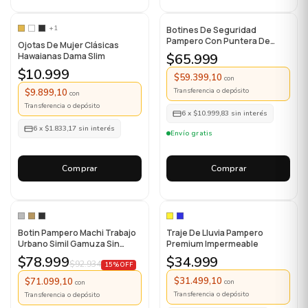
+1
Botines De Seguridad
Pampero Con Puntera De
Ojotas De Mujer Clásicas
Acero 401
Hawaianas Dama Slim
$65.999
$10.999
$59.399,10
con
Transferencia o depósito
$9.899,10
con
Transferencia o depósito
6
x
$10.999,83
sin interés
6
x
$1.833,17
sin interés
Envío gratis
Comprar
Comprar
Botin Pampero Machi Trabajo
Traje De Lluvia Pampero
Urbano Simil Gamuza Sin
Premium Impermeable
Puntera
$78.999
$34.999
$92.934
15% OFF
$31.499,10
$71.099,10
con
con
Transferencia o depósito
Transferencia o depósito