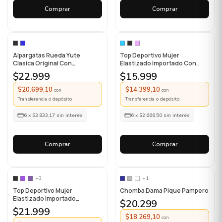
Comprar
Comprar
Alpargatas Rueda Yute
Top Deportivo Mujer
Clasica Original Con
Elastizado Importado Con
Cordones
Diseño
$22.999
$15.999
$20.699,10
$14.399,10
con
con
Transferencia o depósito
Transferencia o depósito
6
x
$3.833,17
sin interés
6
x
$2.666,50
sin interés
Comprar
Comprar
+3
+1
Top Deportivo Mujer
Chomba Dama Pique Pampero
Elastizado Importado
$20.299
Premium
$21.999
$18.269,10
con