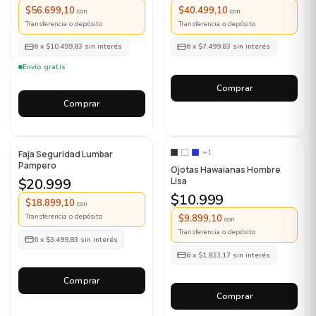
$56.699,10
$40.499,10
con
con
Transferencia o depósito
Transferencia o depósito
6
x
$10.499,83
sin interés
6
x
$7.499,83
sin interés
Envío gratis
Comprar
Comprar
+1
Faja Seguridad Lumbar
Pampero
Ojotas Hawaianas Hombre
$20.999
Lisa
$10.999
$18.899,10
con
Transferencia o depósito
$9.899,10
con
Transferencia o depósito
6
x
$3.499,83
sin interés
6
x
$1.833,17
sin interés
Comprar
Comprar