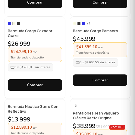
Comprar
Comprar
+1
Bermuda Cargo Cazador
Bermuda Cargo Pampero
Gurre
$45.999
$26.999
$41.399,10
con
$24.299,10
con
Transferencia o depósito
Transferencia o depósito
6
x
$7.666,50
sin interés
6
x
$4.499,83
sin interés
Comprar
Comprar
+3
Bermuda Nautica Gurre Con
Reflectivo
Pantalones Jean Vaquero
$13.999
Clásico Recto Original
$38.999
$51.999
$12.599,10
25% OFF
con
Transferencia o depósito
$35.099,10
con