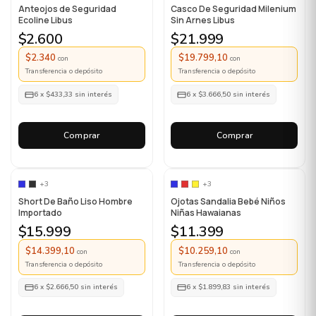
Anteojos de Seguridad
Casco De Seguridad Milenium
Ecoline Libus
Sin Arnes Libus
$2.600
$21.999
$2.340
$19.799,10
con
con
Transferencia o depósito
Transferencia o depósito
6
x
$433,33
sin interés
6
x
$3.666,50
sin interés
Comprar
Comprar
+3
+3
Short De Baño Liso Hombre
Ojotas Sandalia Bebé Niños
Importado
Niñas Hawaianas
$15.999
$11.399
$14.399,10
$10.259,10
con
con
Transferencia o depósito
Transferencia o depósito
6
x
$2.666,50
sin interés
6
x
$1.899,83
sin interés