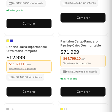
6
x
$5.833,17
sin interés
6
x
$13.166,50
sin interés
Envío gratis
Comprar
Comprar
Pantalon Cargo Pampero
Ripstop Cairo Desmontable
Poncho Lluvia Impermeable
Ultraliviano Pampero
$71.999
$12.999
$64.799,10
con
Transferencia o depósito
$11.699,10
con
Transferencia o depósito
6
x
$11.999,83
sin interés
6
x
$2.166,50
sin interés
Envío gratis
Comprar
Comprar
+1