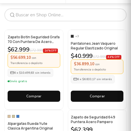
+3
Zapato Botin Seguridad Grafa
70 Con Puntera De Acero
Pantalones Jean Vaquero
Trabajo
$62.999
Regular Elastizado Original
$72.999
14% OFF
$40.999
$72.999
$56.699,10
44% OFF
con
Transferencia o depósito
$36.899,10
con
Transferencia o depósito
6
x
$10.499,83
sin interés
6
x
$6.833,17
sin interés
Envío gratis
Comprar
Comprar
Zapato de Seguridad 649
Puntera Acero Pampero
Alpargatas Rueda Yute
Clasica Argentina Original
$62.399