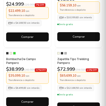
$24.999
$26.999
$56.159,10
7% OFF
con
Transferencia o depósito
$22.499,10
con
Transferencia o depósito
6
x
$10.399,83
sin interés
6
x
$4.166,50
sin interés
Envío gratis
Comprar
Comprar
Bombacha De Campo
Zapatilla Tipo Trekking
Pampero
Pampero
$38.999
$72.999
$46.999
$94.939
17% OFF
23% OFF
$35.099,10
$65.699,10
con
con
Transferencia o depósito
Transferencia o depósito
6
x
$6.499,83
sin interés
6
x
$12.166,50
sin interés
Envío gratis
Comprar