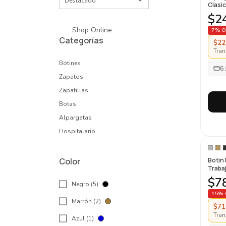
Clasi
$2
Shop Online
7% O
Categorías
$22
Tran
Botines
6
Zapatos
Zapatillas
Botas
Alpargatas
Hospitalario
Color
Botin
Traba
Gamuz
$7
Negro (5)
15% 
Marrón (2)
$71
Tran
Azul (1)