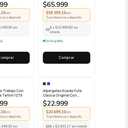
Acero 401
399
$65.999
,10
$59.399,10
con
con
ncia o depósito
Transferencia o depósito
0.399,83
sin
6
x
$10.999,83
sin
interés
is
Envío gratis
Comprar
Comprar
de Trabajo Con
Alpargatas Rueda Yute
e Teflon 1279
Clasica Original Con
Cordones
999
$22.999
,10
$20.699,10
con
con
ncia o depósito
Transferencia o depósito
5.499,83
sin
6
x
$3.833,17
sin interés