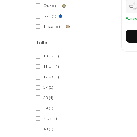
6
Crudo (1)
in
Jean (1)
Envío
Tostado (1)
Talle
10 Us (1)
11 Us (1)
12 Us (1)
37 (1)
38 (4)
39 (1)
4 Us (2)
40 (1)