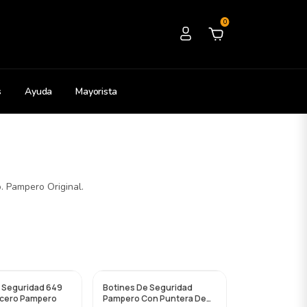
0
s
Ayuda
Mayorista
. Pampero Original.
 Seguridad 649
Botines De Seguridad
Acero Pampero
Pampero Con Puntera De