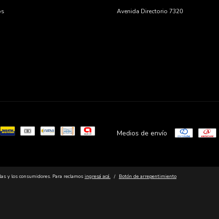
os
Avenida Directorio 7320
Medios de envío
las y los consumidores. Para reclamos
ingresá acá.
/
Botón de arrepentimiento