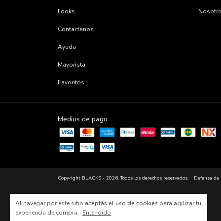
Looks
Nosotr
Contactanos
Ayuda
Mayorista
Favoritos
Medios de pago
Copyright BLACKS - 2026. Todos los derechos reservados.
Defensa de 
Al navegar por este sitio
aceptás el uso de cookies
para agilizar tu
experiencia de compra.
Entendido