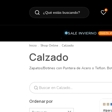
0
¿Qué estás buscando?
SALE INVIERNO
HASTA 4
Inicio
.
Shop Online
.
Calzado
Calzado
Zapatos/Botines con Puntera de Acero o Teflon. Bota
Ordenar por
Alpar