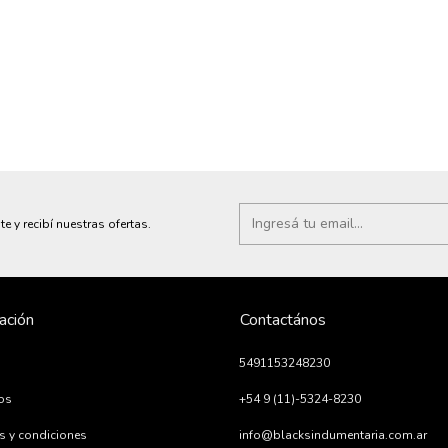
te y recibí nuestras ofertas.
ación
Contactános
5491153248230
ios
+54 9 (11)-5324-8230
s y condiciones
info@blacksindumentaria.com.ar