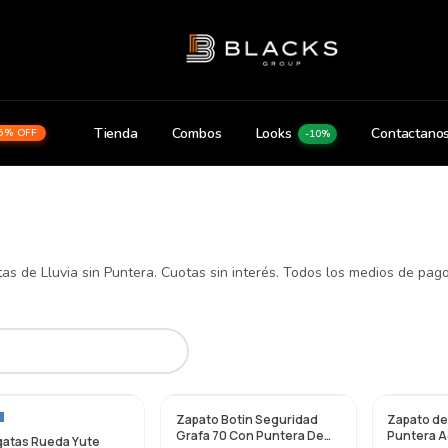
Tienda
Combos
Looks
Contactano
5% OFF
-10%
s de Lluvia sin Puntera. Cuotas sin interés. Todos los medios de pago
Zapato Botin Seguridad
Zapato de
Grafa 70 Con Puntera De
Puntera 
gatas Rueda Yute