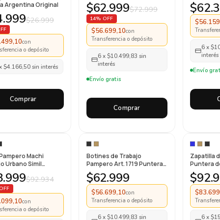
Acero Trabajo
$62.999
$62.
ca Argentina Original
$72.999
4.999
14% OFF
$26.999
$56.159
FF
Transfere
$56.699,10
con
Transferencia o depósito
.499,10
con
6
x
$1
sferencia o depósito
interés
6
x
$10.499,83
sin
interés
x
$4.166,50
sin interés
Envío grat
Envío gratis
Comprar
Comprar
 Pampero Machi
Botines de Trabajo
Zapatilla 
jo Urbano Simil
Pampero Art. 1719 Puntera
Puntera d
a Sin Puntera
Plastica
8.999
$62.999
$92.
$92.934
OFF
$56.699,10
$83.699
con
Transferencia o depósito
Transfere
.099,10
con
sferencia o depósito
6
x
$10.499,83
sin
6
x
$1