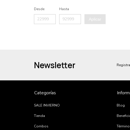
Desde
Hasta
Aplicar
Newsletter
Registra
Categorías
Inform
SALE INVIERNO
Blog
Tienda
Benefic
Combos
Término