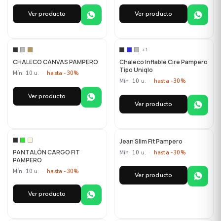
Ver producto
Ver producto
MAYORISTA
MAYORISTA
+1
CHALECO CANVAS PAMPERO
Chaleco Inflable Cire Pampero
Tipo Uniqlo
Mín. 10 u.
·
hasta -30%
Mín. 10 u.
·
hasta -30%
Ver producto
Ver producto
MAYORISTA
MAYORISTA
Jean Slim Fit Pampero
PANTALÓN CARGO FIT
Mín. 10 u.
·
hasta -30%
PAMPERO
Mín. 10 u.
·
hasta -30%
Ver producto
Ver producto