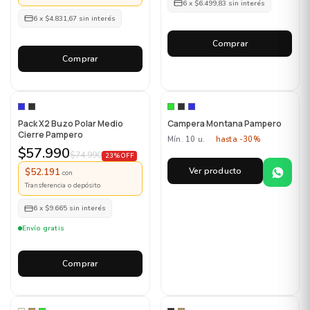
6
x
$6.499,83
sin interés
6
x
$4.831,67
sin interés
Comprar
Comprar
MAYORISTA
Pack X2 Buzo Polar Medio
Campera Montana Pampero
Cierre Pampero
Mín. 10 u.
·
hasta -30%
$57.990
$74.990
23% OFF
Ver producto
$52.191
con
Transferencia o depósito
6
x
$9.665
sin interés
Envío gratis
Comprar
MAYORISTA
MAYORISTA