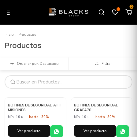
0
0
Inicio
.
Productos
Productos
Ordenar por: Destacado
Filtrar
MAYORISTA
MAYORISTA
BOTINES DE SEGURIDAD ATT
BOTINES DE SEGURIDAD
MISIONES
GRAFA70
Mín. 10 u.
·
hasta -30%
Mín. 10 u.
·
hasta -30%
Ver producto
Ver producto