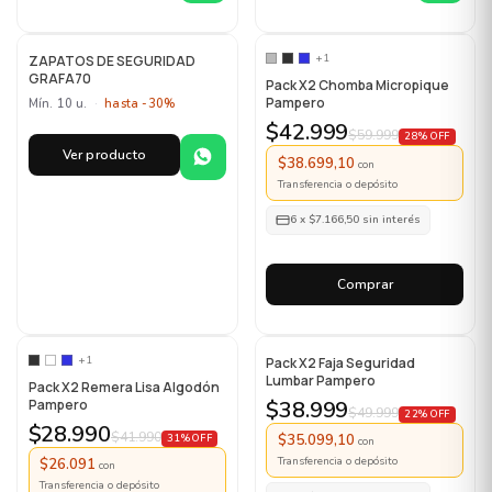
MAYORISTA
+1
ZAPATOS DE SEGURIDAD
GRAFA70
Pack X2 Chomba Micropique
Pampero
Mín. 10 u.
·
hasta -30%
$42.999
$59.999
28% OFF
Ver producto
$38.699,10
con
Transferencia o depósito
6
x
$7.166,50
sin interés
Comprar
+1
Pack X2 Faja Seguridad
Lumbar Pampero
Pack X2 Remera Lisa Algodón
Pampero
$38.999
$49.999
22% OFF
$28.990
$41.990
$35.099,10
31% OFF
con
Transferencia o depósito
$26.091
con
Transferencia o depósito