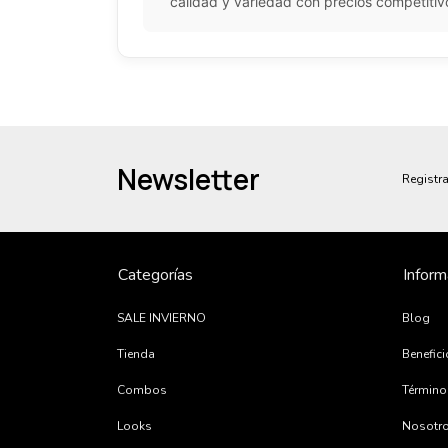
calidad y variedad con precios competiti
Newsletter
Registra
Categorías
Inform
SALE INVIERNO
Blog
Tienda
Benefic
Combos
Término
Looks
Nosotr