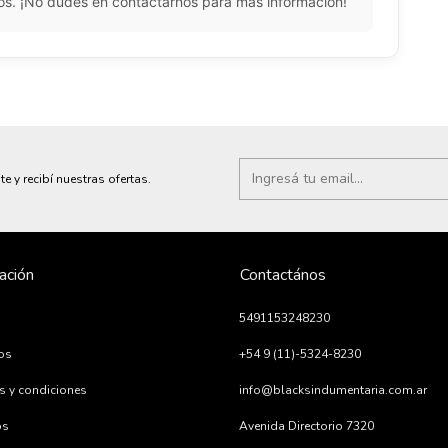
vos. ¡No dudes en contactarnos para más información!
te y recibí nuestras ofertas.
ación
Contactános
5491153248230
ios
+54 9 (11)-5324-8230
s y condiciones
info@blacksindumentaria.com.ar
os
Avenida Directorio 7320