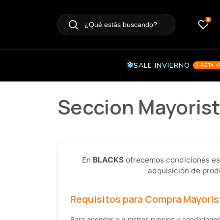
0
¿Qué estás buscando?
SALE INVIERNO
HASTA 4
Seccion Mayoris
En
BLACKS
ofrecemos condiciones espe
adquisición de prod
Requisitos para Compra Mayoris
Para acceder a nuestros precios y condiciones