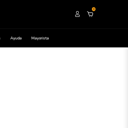
0
s
Ayuda
Mayorista